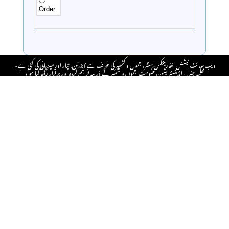
Order
ویب سائٹ نیشنل انفارمیٹکس سنٹر، جموں و کشمیر کی طرف سے ڈیزائن، تیار اور میزبانی کی گئی ہے۔
محکمہ جنرل ایڈمنسٹریشن، حکومت جموں و کشمیر کے ذریعہ فراہم کردہ اور برقرار رکھا گیا مواد